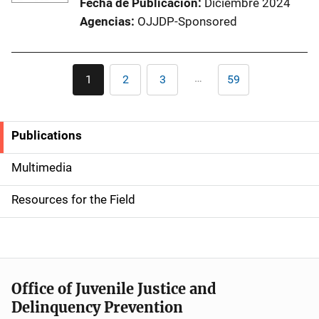
Fecha de Publicación
Diciembre 2024
Agencias
OJJDP-Sponsored
Paginación
…
1
2
3
59
Página
Página
Página
Última
actual
página
Publications
S
i
Multimedia
d
Resources for the Field
e
n
a
Office of Juvenile Justice and
v
Delinquency Prevention