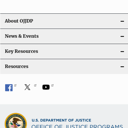
i
g
About OJJDP
a
News & Events
t
i
Key Resources
o
Resources
n