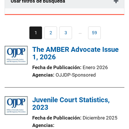
Usar filtros de búsqueda
Paginación
…
1
2
3
59
Página
Página
Página
Última
actual
página
The AMBER Advocate Issue
1, 2026
Fecha de Publicación
Enero 2026
Agencias
OJJDP-Sponsored
Juvenile Court Statistics,
2023
Fecha de Publicación
Diciembre 2025
Agencias