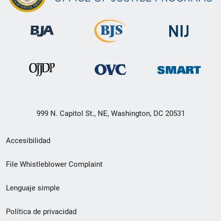
999 N. Capitol St., NE, Washington, DC 20531
Menú
Accesibilidad
de
File Whistleblower Complaint
enlace
Lenguaje simple
de
pie
Política de privacidad