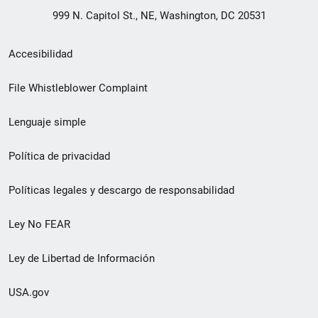
999 N. Capitol St., NE, Washington, DC 20531
Menú
Accesibilidad
de
File Whistleblower Complaint
enlace
Lenguaje simple
de
pie
Política de privacidad
de
Políticas legales y descargo de responsabilidad
página
Ley No FEAR
secundario
Ley de Libertad de Información
USA.gov