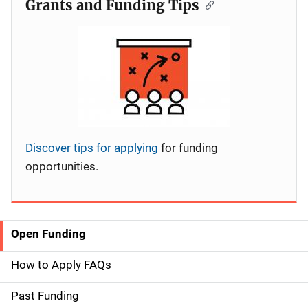
Grants and Funding Tips
Discover tips for applying
for funding
opportunities.
Open Funding
S
i
How to Apply FAQs
d
Past Funding