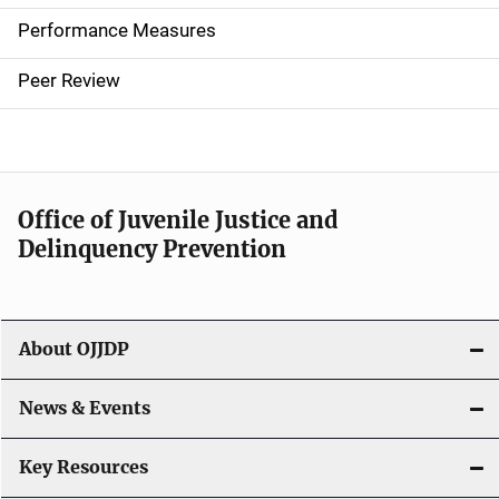
e
Performance Measures
n
Peer Review
a
v
i
Office of Juvenile Justice and
g
Delinquency Prevention
a
t
About OJJDP
i
o
News & Events
n
Key Resources